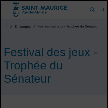
Menu de raccourcis
DE
Reche
Accueil ville de Saint-Maurice
Vous êtes ici :
Festival des jeux - Trophée du Sénateur
En images
Page d'accueil du site
Festival des jeux -
Trophée du
Sénateur