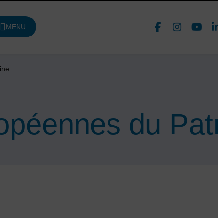
Face
In
MENU
DE NAVIGATION PRINCIPALE
Nous 
ine
opéennes du Pat