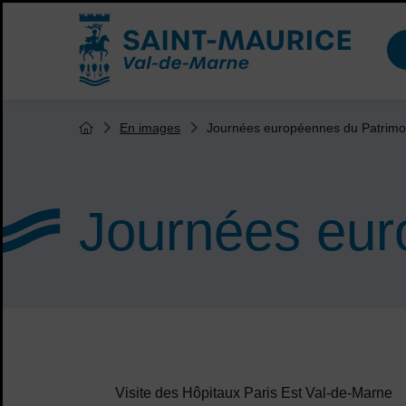
Menu de raccourcis
Accueil ville de Saint-Maurice
Vous êtes ici :
Journées européennes du Patrimo
En images
Page d'accueil du site
Journées eur
Sommaire
Visite des Hôpitaux Paris Est Val-de-Marne