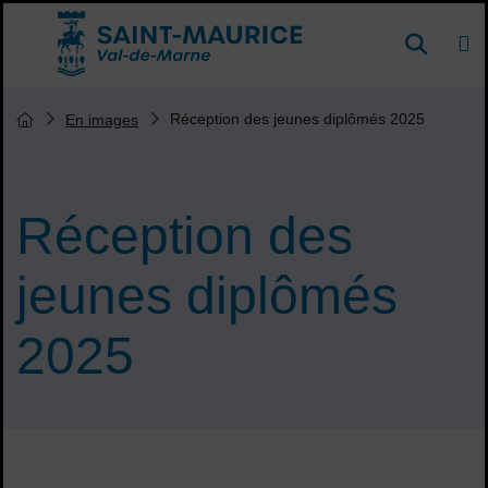
Menu de raccourcis
DE
Reche
Accueil ville de Saint-Maurice
Vous êtes ici :
Réception des jeunes diplômés 2025
En images
Page d'accueil du site
Réception des
jeunes diplômés
2025