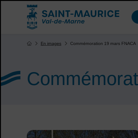
Menu de raccourcis
Accueil ville de Saint-Maurice
Vous êtes ici :
Commémoration 19 mars FNACA
En images
Page d'accueil du site
Commémorat
Sommaire