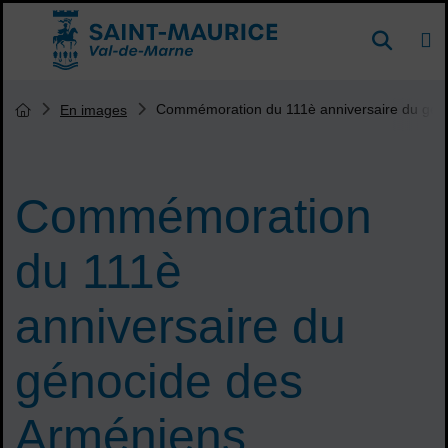
Menu de raccourcis
DE
Reche
Accueil ville de Saint-Maurice
Vous êtes ici :
Commémoration du 111è anniversaire du gén
En images
Page d'accueil du site
Commémoration
du 111è
anniversaire du
génocide des
Arméniens