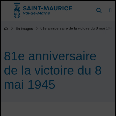
Menu de raccourcis
DE
Reche
Accueil ville de Saint-Maurice
Vous êtes ici :
81e anniversaire de la victoire du 8 mai 1945
En images
Page d'accueil du site
81e anniversaire
de la victoire du 8
mai 1945