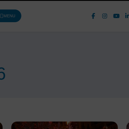
Face
In
MENU
DE NAVIGATION PRINCIPALE
Nous 
6