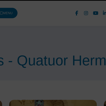
Face
In
MENU
DE NAVIGATION PRINCIPALE
Nous 
s - Quatuor Her