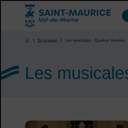
Menu de raccourcis
Accueil ville de Saint-Maurice
Vous êtes ici :
Les musicales - Quatuor Hermès
En images
Page d'accueil du site
Les musicale
Sommaire