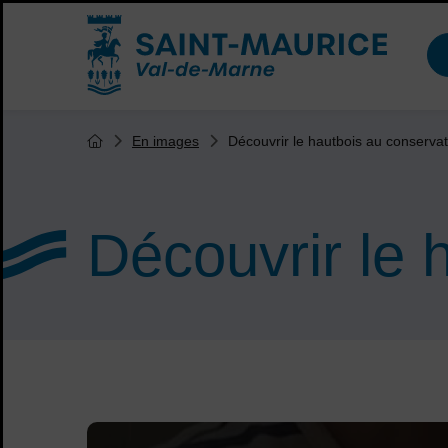
Menu de raccourcis
Accueil ville de Saint-Maurice
Vous êtes ici :
Découvrir le hautbois au conservat
En images
Page d'accueil du site
Découvrir le 
Sommaire