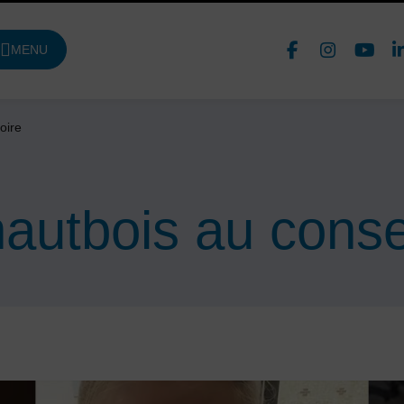
Face
In
MENU
DE NAVIGATION PRINCIPALE
Nous 
oire
hautbois au conse