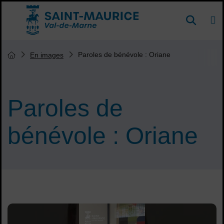
Menu de raccourcis
DE
Reche
Accueil ville de Saint-Maurice
Vous êtes ici :
Paroles de bénévole : Oriane
En images
Page d'accueil du site
Paroles de
bénévole : Oriane
Sommaire