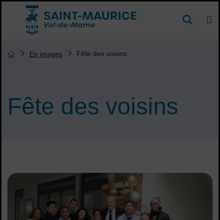
Menu de raccourcis
DE
Reche
Accueil ville de Saint-Maurice
Vous êtes ici :
Fête des voisins
En images
Page d'accueil du site
Fête des voisins
Sommaire