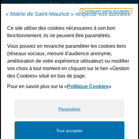
Vendredi : 8h30 - 11h45 / 13h30 - 16h30
Un samedi par mois : permanence état civil, sur rendez-vous
Continuer sans accepter
« Mairie de Saint-Maurice » respecte vos données
Nous contacter
Ce site utilise des cookies nécessaires à son bon
fonctionnement, ils ne peuvent être paramétrés.
S’inscrire à la newsletter
Vous pouvez en revanche paramétrer les cookies tiers
Télécharger l’application
(réseaux sociaux, mesure d'audience anonyme,
amélioration de votre expérience utilisateur) ou modifier
Nous suivre
vos choix à tout moment en cliquant sur le lien «Gestion
Facebook
Instagram
Youtube
LinkedIn
Calaméo
des Cookies» situé en bas de page.
Pour en savoir plus sur la «
Politique Cookies
»
Liens bas de page
Mentions légales
Plan du site
Accessibilité : non conforme
Politiques de confidentialité
Gestion des cookies
Paramétrer
Tout accepter