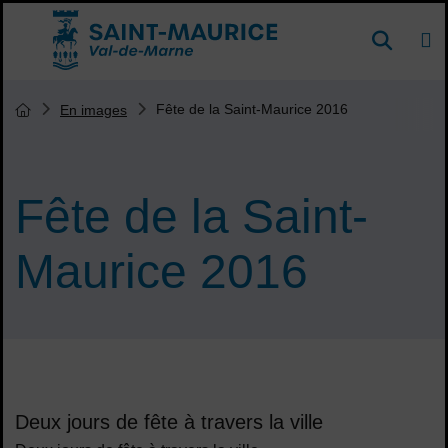
Menu de raccourcis
DE
Reche
Accueil ville de Saint-Maurice
Vous êtes ici :
Fête de la Saint-Maurice 2016
En images
Page d'accueil du site
Fête de la Saint-
Maurice 2016
Sommaire
Deux jours de fête à travers la ville