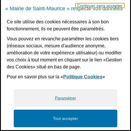
Continuer sans accepter
« Mairie de Saint-Maurice » respecte vos données
Ce site utilise des cookies nécessaires à son bon
fonctionnement, ils ne peuvent être paramétrés.
Hôtel de Ville
Hôtel de Ville
55 rue du Maréchal Leclerc
Vous pouvez en revanche paramétrer les cookies tiers
94410 Saint-Maurice
(réseaux sociaux, mesure d'audience anonyme,
01 45 18 82 10
amélioration de votre expérience utilisateur) ou modifier
Annexe
Mairie annexe
vos choix à tout moment en cliquant sur le lien «Gestion
3 rue Fragonard
des Cookies» situé en bas de page.
94410 Saint-Maurice
01 49 76 47 55
ou 56
Pour en savoir plus sur la «
Politique Cookies
»
Horaires
Horaires d’ouverture :
Du lundi au mercredi : 8h30 - 11h45 / 13h30 - 17h30
Jeudi : 8h30 - 11h45 / 13h30 - 18h30
Paramétrer
Vendredi : 8h30 - 11h45 / 13h30 - 16h30
Un samedi par mois : permanence état civil, sur rendez-vous
Nous contacter
Tout accepter
S’inscrire à la newsletter