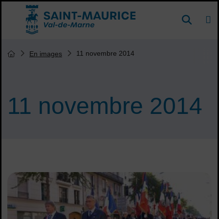
Menu de raccourcis
DE
Reche
Accueil ville de Saint-Maurice
Vous êtes ici :
11 novembre 2014
En images
Page d'accueil du site
11 novembre 2014
Sommaire