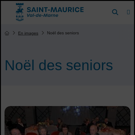
Menu de raccourcis
DE
Reche
Accueil ville de Saint-Maurice
Vous êtes ici :
Noël des seniors
En images
Page d'accueil du site
Noël des seniors
Sommaire