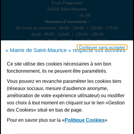
3 rue Fragonard
94410 Saint-Maurice
01 49 76 47 55
ou 56
Horaires
Horaires d’ouverture :
Du lundi au mercredi : 8h30 - 11h45 / 13h30 - 17h30
Jeudi : 8h30 - 11h45 / 13h30 - 18h30
Vendredi : 8h30 - 11h45 / 13h30 - 16h30
Un samedi par mois : permanence état civil, sur rendez-vous
Continuer sans accepter
« Mairie de Saint-Maurice » respecte vos données
Nous contacter
Ce site utilise des cookies nécessaires à son bon
fonctionnement, ils ne peuvent être paramétrés.
S’inscrire à la newsletter
Vous pouvez en revanche paramétrer les cookies tiers
Télécharger l’application
(réseaux sociaux, mesure d'audience anonyme,
amélioration de votre expérience utilisateur) ou modifier
Nous suivre
vos choix à tout moment en cliquant sur le lien «Gestion
Facebook
Instagram
Youtube
LinkedIn
Calaméo
des Cookies» situé en bas de page.
Pour en savoir plus sur la «
Politique Cookies
»
Liens bas de page
Mentions légales
Plan du site
Accessibilité : non conforme
Politiques de confidentialité
Gestion des cookies