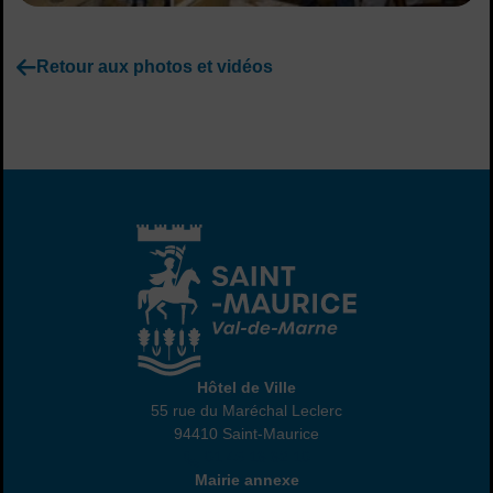
Retour aux photos et vidéos
Hôtel de Ville
Hôtel de Ville
55 rue du Maréchal Leclerc
94410 Saint-Maurice
01 45 18 82 10
Annexe
Mairie annexe