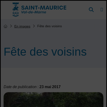
Menu de raccourcis
DE
Reche
Accueil ville de Saint-Maurice
Vous êtes ici :
Fête des voisins
En images
Page d'accueil du site
Fête des voisins
Sommaire
Date de publication
:
23 mai 2017