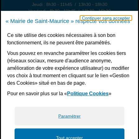
Jeudi : 8h30 - 11h45 / 13h30 - 18h30
Vendredi : 8h30 - 11h45 / 13h30 - 16h30
Un samedi par mois : permanence état civil, sur rendez-vous
Continuer sans accepter
« Mairie de Saint-Maurice » respecte vos données
Nous contacter
Ce site utilise des cookies nécessaires à son bon
fonctionnement, ils ne peuvent être paramétrés.
S’inscrire à la newsletter
Vous pouvez en revanche paramétrer les cookies tiers
Télécharger l’application
(réseaux sociaux, mesure d'audience anonyme,
amélioration de votre expérience utilisateur) ou modifier
Nous suivre
vos choix à tout moment en cliquant sur le lien «Gestion
Facebook
Instagram
Youtube
LinkedIn
Calaméo
des Cookies» situé en bas de page.
Pour en savoir plus sur la «
Politique Cookies
»
Liens bas de page
Mentions légales
Plan du site
Accessibilité : non conforme
Politiques de confidentialité
Gestion des cookies
Paramétrer
Tout accepter