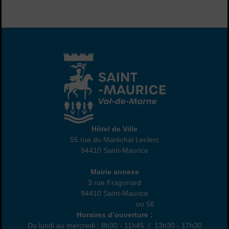
Hôtel de Ville
Hôtel de Ville
55 rue du Maréchal Leclerc
94410 Saint-Maurice
01 45 18 82 10
Annexe
Mairie annexe
3 rue Fragonard
94410 Saint-Maurice
01 49 76 47 55
ou 56
Horaires
Horaires d’ouverture :
Du lundi au mercredi : 8h30 - 11h45 / 13h30 - 17h30