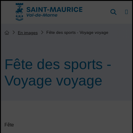
Menu de raccourcis
DE
Reche
Accueil ville de Saint-Maurice
Vous êtes ici :
Fête des sports - Voyage voyage
En images
Page d'accueil du site
Fête des sports -
Voyage voyage
Sommaire
Fête