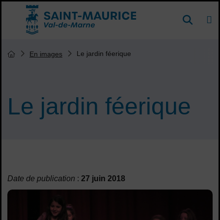
Menu de raccourcis
DE
Reche
Accueil ville de Saint-Maurice
Vous êtes ici :
Le jardin féerique
En images
Page d'accueil du site
Le jardin féerique
Sommaire
Date de publication
:
27 juin 2018