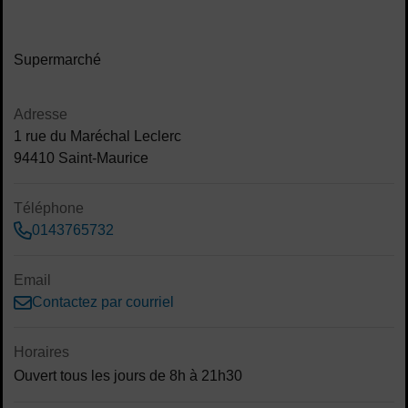
Contenu de la fiche d'annuaire
Supermarché
Adresse
1 rue du Maréchal Leclerc
94410 Saint-Maurice
Téléphone
0143765732
Email
Contactez par courriel
Horaires
Ouvert tous les jours de 8h à 21h30