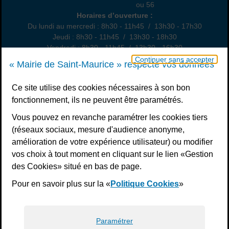
01 49 76 47 55
ou 56
Horaires
Horaires d’ouverture :
Du lundi au mercredi : 8h30 - 11h45 / 13h30 - 17h30
Jeudi : 8h30 - 11h45 / 13h30 - 18h30
Vendredi : 8h30 - 11h45 / 13h30 - 16h30
Un samedi par mois : permanence état civil, sur rendez-vous
Continuer sans accepter
« Mairie de Saint-Maurice » respecte vos données
Nous contacter
Ce site utilise des cookies nécessaires à son bon
fonctionnement, ils ne peuvent être paramétrés.
S’inscrire à la newsletter
Vous pouvez en revanche paramétrer les cookies tiers
Télécharger l’application
(réseaux sociaux, mesure d'audience anonyme,
amélioration de votre expérience utilisateur) ou modifier
Nous suivre
vos choix à tout moment en cliquant sur le lien «Gestion
Facebook
Instagram
Youtube
LinkedIn
Calaméo
des Cookies» situé en bas de page.
Pour en savoir plus sur la «
Politique Cookies
»
Liens bas de page
Mentions légales
Plan du site
Accessibilité : non conforme
Politiques de confidentialité
Gestion des cookies
Paramétrer