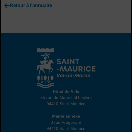
Retour à l'annuaire
Hôtel de Ville
Hôtel de Ville
55 rue du Maréchal Leclerc
94410 Saint-Maurice
01 45 18 82 10
Annexe
Mairie annexe
3 rue Fragonard
94410 Saint-Maurice