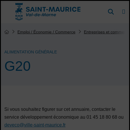
Menu de raccourcis
DE
Reche
Accueil ville de Saint-Maurice
Vous êtes ici :
Emploi / Économie / Commerce
Entreprises et commerça
Page d'accueil du site
ALIMENTATION GÉNÉRALE
G20
Sommaire
Si vous souhaitez figurer sur cet annuaire, contacter le
service développement économique au 01 45 18 80 68 ou
deveco@ville-saint-maurice.fr