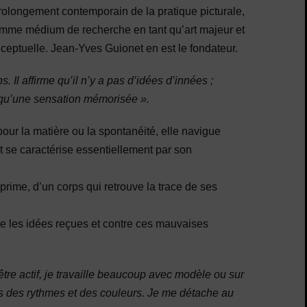
prolongement contemporain de la pratique picturale,
comme médium de recherche en tant qu’art majeur et
nceptuelle. Jean-Yves Guionet en est le fondateur.
Il affirme qu’il n’y a pas d’idées d’innées ;
t qu’une sensation mémorisée ».
pour la matière ou la spontanéité, elle navigue
et se caractérise essentiellement par son
exprime, d’un corps qui retrouve la trace de ses
tre les idées reçues et contre ces mauvaises
tre actif, je travaille beaucoup avec modèle ou sur
ns des rythmes et des couleurs. Je me détache au