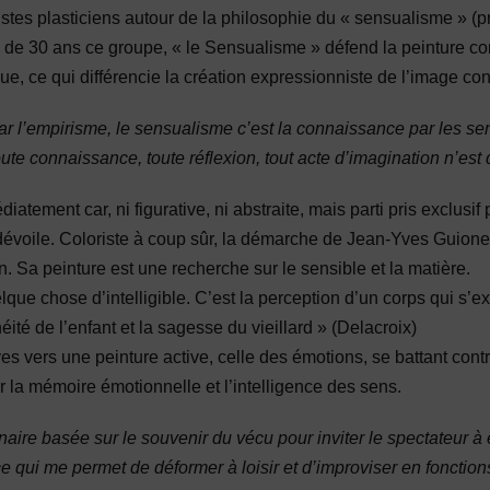
istes plasticiens autour de la philosophie du « sensualisme » (
us de 30 ans ce groupe, « le Sensualisme » défend la peinture 
e, ce qui différencie la création expressionniste de l’image co
 l’empirisme, le sensualisme c’est la connaissance par les sens. 
te connaissance, toute réflexion, tout acte d’imagination n’es
tement car, ni figurative, ni abstraite, mais parti pris exclusif 
es dévoile. Coloriste à coup sûr, la démarche de Jean-Yves Guion
on. Sa peinture est une recherche sur le sensible et la matière.
quelque chose d’intelligible. C’est la perception d’un corps qui s’
ité de l’enfant et la sagesse du vieillard » (Delacroix)
ves vers une peinture active, celle des émotions, se battant con
er la mémoire émotionnelle et l’intelligence des sens.
ire basée sur le souvenir du vécu pour inviter le spectateur à ê
e qui me permet de déformer à loisir et d’improviser en fonctio