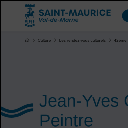
Menu de raccourcis
Accueil ville de Saint-Maurice
Vous êtes ici :
Culture
Les rendez-vous culturels
42ème S
Page d'accueil du site
Jean-Yves 
Peintre