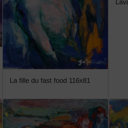
Lav
La fille du fast food 116x81