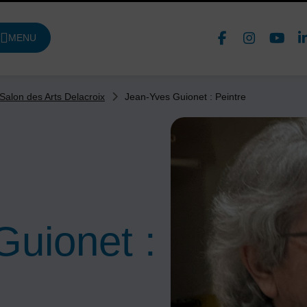
Face
In
MENU
DE NAVIGATION PRINCIPALE
Nous 
Jean-Yves Guionet : Peintre
alon des Arts Delacroix
Guionet :