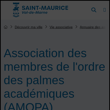
Menu de raccourcis
DE
Reche
Accueil ville de Saint-Maurice
Vous êtes ici :
Découvrir ma ville
Vie associative
Annuaire des assoc
Page d'accueil du site
Association des
membres de l'ordre
des palmes
académiques
(AMOPA)