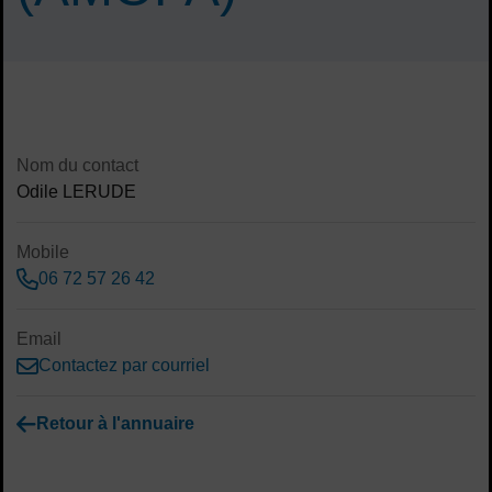
Sommaire
Contenu de la fiche d'annuaire
Nom du contact
Odile LERUDE
Mobile
06 72 57 26 42
Email
Contactez par courriel
Retour à l'annuaire