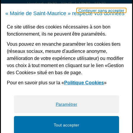
Vendredi : 8h30 - 11h45 / 13h30 - 16h30
Un samedi par mois : permanence état civil, sur rendez-vous
Continuer sans accepter
« Mairie de Saint-Maurice » respecte vos données
Nous contacter
Ce site utilise des cookies nécessaires à son bon
fonctionnement, ils ne peuvent être paramétrés.
S’inscrire à la newsletter
Vous pouvez en revanche paramétrer les cookies tiers
Télécharger l’application
(réseaux sociaux, mesure d'audience anonyme,
amélioration de votre expérience utilisateur) ou modifier
Nous suivre
vos choix à tout moment en cliquant sur le lien «Gestion
Facebook
Instagram
Youtube
LinkedIn
Calaméo
des Cookies» situé en bas de page.
Pour en savoir plus sur la «
Politique Cookies
»
Liens bas de page
Mentions légales
Plan du site
Accessibilité : non conforme
Politiques de confidentialité
Gestion des cookies
Paramétrer
Tout accepter