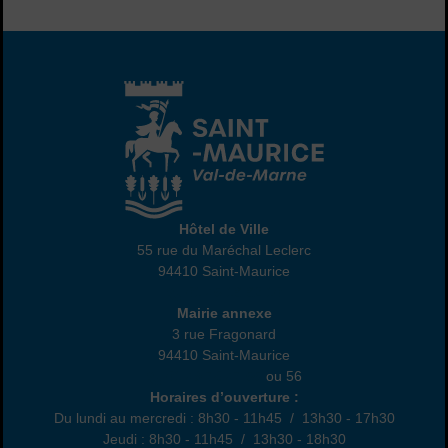
Hôtel de Ville
Hôtel de Ville
55 rue du Maréchal Leclerc
94410 Saint-Maurice
01 45 18 82 10
Annexe
Mairie annexe
3 rue Fragonard
94410 Saint-Maurice
01 49 76 47 55
ou 56
Horaires
Horaires d’ouverture :
Du lundi au mercredi : 8h30 - 11h45 / 13h30 - 17h30
Jeudi : 8h30 - 11h45 / 13h30 - 18h30