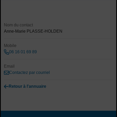
Sommaire
Contenu de la fiche d'annuaire
Nom du contact
Anne-Marie PLASSE-HOLDEN
Mobile
06 16 01 69 89
Email
Contactez par courriel
Retour à l'annuaire