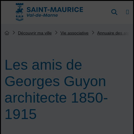
Menu de raccourcis
DE
Reche
Accueil ville de Saint-Maurice
Vous êtes ici :
Découvrir ma ville
Vie associative
Annuaire des assoc
Page d'accueil du site
Les amis de
Georges Guyon
architecte 1850-
1915