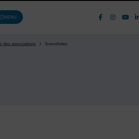
Face
In
MENU
DE NAVIGATION PRINCIPALE
Nous 
Scenofolies
e des associations
aire