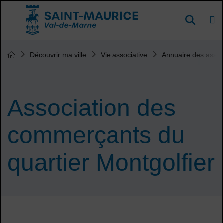
Menu de raccourcis
DE
Reche
Accueil ville de Saint-Maurice
Vous êtes ici :
Découvrir ma ville
Vie associative
Annuaire des assoc
Page d'accueil du site
Association des
commerçants du
quartier Montgolfier