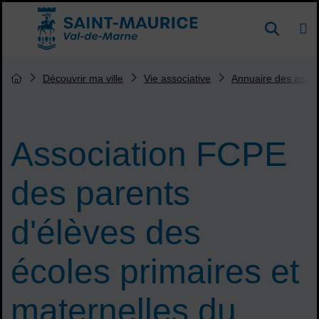
Menu de raccourcis
DE
Reche
Accueil ville de Saint-Maurice
Vous êtes ici :
Découvrir ma ville
Vie associative
Annuaire des assoc
Page d'accueil du site
Association FCPE
des parents
d'élèves des
écoles primaires et
maternelles du