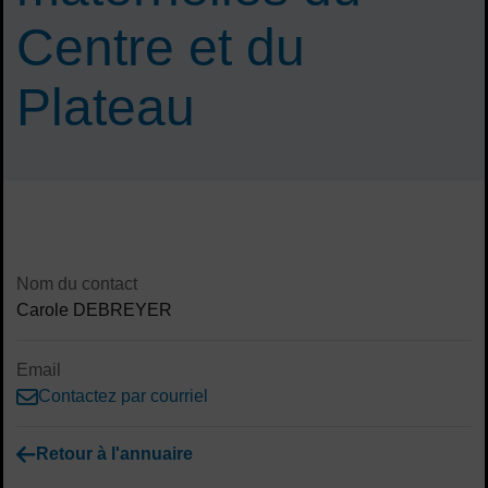
Centre et du
Plateau
Sommaire
Contenu de la fiche d'annuaire
Nom du contact
Carole DEBREYER
Email
Contactez par courriel
Retour à l'annuaire