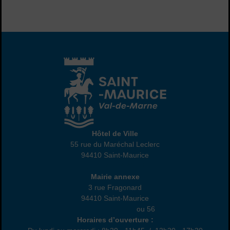
Hôtel de Ville
Hôtel de Ville
55 rue du Maréchal Leclerc
94410 Saint-Maurice
01 45 18 82 10
Annexe
Mairie annexe
3 rue Fragonard
94410 Saint-Maurice
01 49 76 47 55
ou 56
Horaires
Horaires d’ouverture :