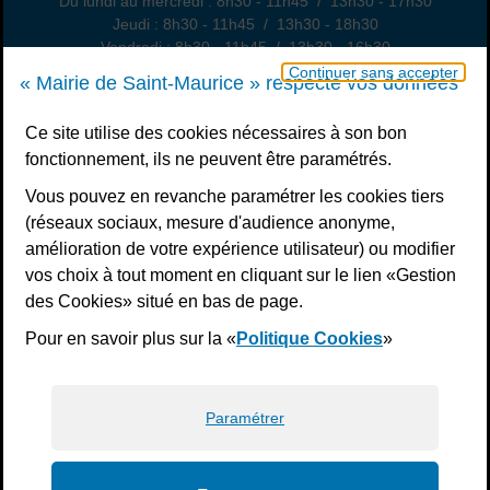
Du lundi au mercredi : 8h30 - 11h45 / 13h30 - 17h30
Jeudi : 8h30 - 11h45 / 13h30 - 18h30
Vendredi : 8h30 - 11h45 / 13h30 - 16h30
Un samedi par mois : permanence état civil, sur rendez-vous
Continuer sans accepter
« Mairie de Saint-Maurice » respecte vos données
Nous contacter
Ce site utilise des cookies nécessaires à son bon
fonctionnement, ils ne peuvent être paramétrés.
S’inscrire à la newsletter
Vous pouvez en revanche paramétrer les cookies tiers
Télécharger l’application
(réseaux sociaux, mesure d'audience anonyme,
amélioration de votre expérience utilisateur) ou modifier
Nous suivre
vos choix à tout moment en cliquant sur le lien «Gestion
Facebook
Instagram
Youtube
LinkedIn
Calaméo
des Cookies» situé en bas de page.
Pour en savoir plus sur la «
Politique Cookies
»
Liens bas de page
Mentions légales
Plan du site
Accessibilité : non conforme
Politiques de confidentialité
Gestion des cookies
Paramétrer