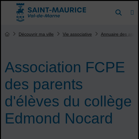
Menu de raccourcis
DE
Reche
Accueil ville de Saint-Maurice
Vous êtes ici :
Découvrir ma ville
Vie associative
Annuaire des assoc
Page d'accueil du site
Association FCPE
des parents
d'élèves du collège
Edmond Nocard