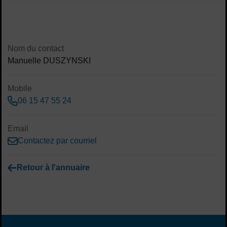
Sommaire
Contenu de la fiche d'annuaire
Nom du contact
Manuelle DUSZYNSKI
Mobile
06 15 47 55 24
Email
Contactez par courriel
Retour à l'annuaire