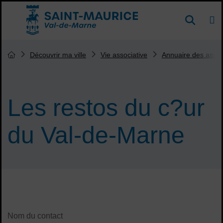
Menu de raccourcis
DE
Reche
Accueil ville de Saint-Maurice
Vous êtes ici :
Découvrir ma ville
Vie associative
Annuaire des assoc
Page d'accueil du site
Les restos du c?ur
du Val-de-Marne
Sommaire
Contenu de la fiche d'annuaire
Nom du contact