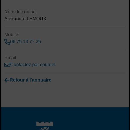
Sommaire
Contenu de la fiche d'annuaire
Nom du contact
Alexandre LEMOUX
Mobile
06 75 13 77 25
Email
Contactez par courriel
Retour à l'annuaire