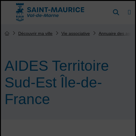
Menu de raccourcis
DE
Reche
Accueil ville de Saint-Maurice
Vous êtes ici :
Découvrir ma ville
Vie associative
Annuaire des assoc
Page d'accueil du site
AIDES Territoire
Sud-Est Île-de-
France