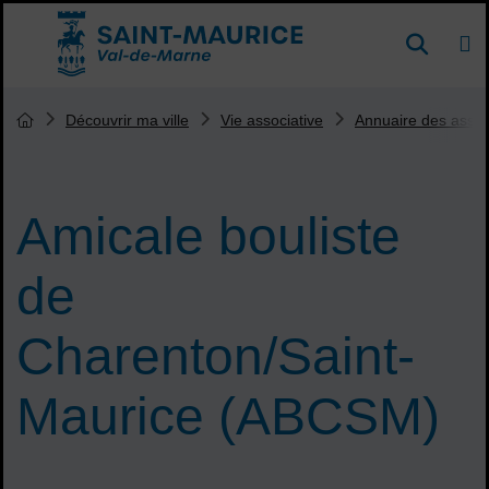
Menu de raccourcis
DE
Reche
Accueil ville de Saint-Maurice
Vous êtes ici :
Découvrir ma ville
Vie associative
Annuaire des assoc
Page d'accueil du site
Amicale bouliste
de
Charenton/Saint-
Maurice (ABCSM)