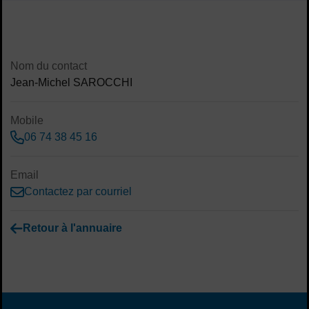
Sommaire
Contenu de la fiche d'annuaire
Nom du contact
Jean-Michel SAROCCHI
Mobile
06 74 38 45 16
Email
Contactez par courriel
Retour à l'annuaire