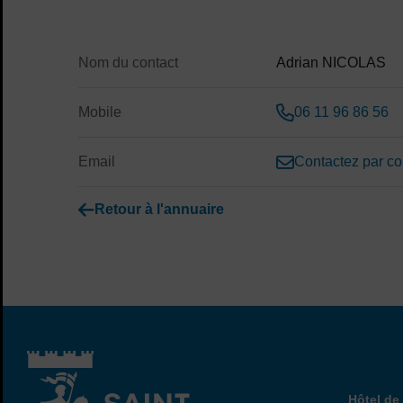
Sommaire
Contenu de la fiche d'annu
Nom du contact
Adrian NICOLAS
Mobile
06 11 96 86 56
Email
Contactez par cou
Retour à l'annuaire
Hôtel de 