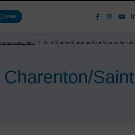
Face
In
MENU
DE NAVIGATION PRINCIPALE
Nous 
Saint Charles Charenton/Saint-Maurice Basketba
e des associations
s Charenton/Sain