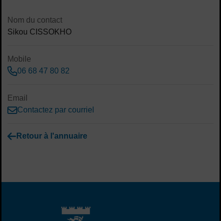
Sommaire
Contenu de la fiche d'annuaire
Nom du contact
Sikou CISSOKHO
Mobile
06 68 47 80 82
Email
Contactez par courriel
Retour à l'annuaire