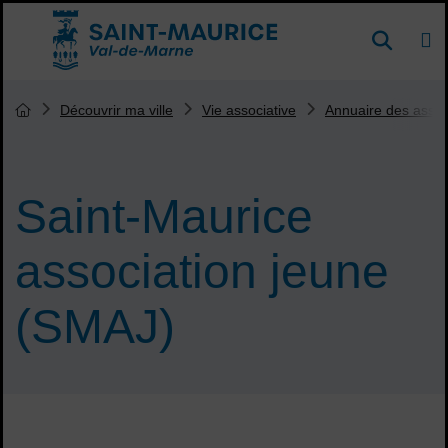
Menu de raccourcis
DE
Reche
Accueil ville de Saint-Maurice
Vous êtes ici :
Découvrir ma ville
Vie associative
Annuaire des assoc
Page d'accueil du site
Saint-Maurice
association jeune
(SMAJ)