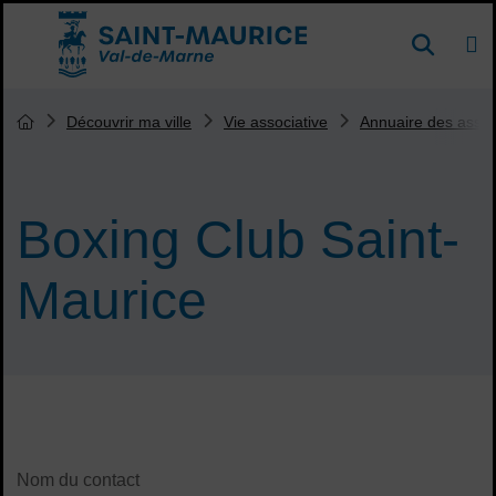
Menu de raccourcis
DE
Reche
Accueil ville de Saint-Maurice
Vous êtes ici :
Découvrir ma ville
Vie associative
Annuaire des assoc
Page d'accueil du site
Boxing Club Saint-
Maurice
Sommaire
Contenu de la fiche d'annuaire
Nom du contact