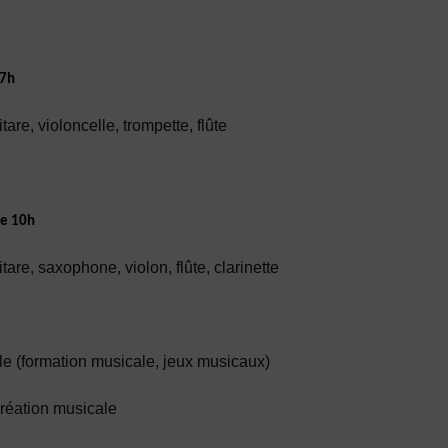
17h
are, violoncelle, trompette, flûte
de 10h
tare, saxophone, violon, flûte, clarinette
le (formation musicale, jeux musicaux)
création musicale