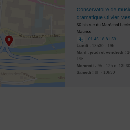
Conservatoire de musiq
dramatique Olivier Me
Adresse :
30 bis rue du Maréchal Lecle
Maurice
Tél. :
01 45 18 81 59
Horaires :
Lundi :
13h30 - 19h
Mardi, jeudi et vendredi :
10
19h
Mercredi :
9h - 12h et 13h30
Samedi :
9h - 10h30