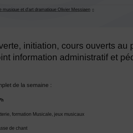
e musique et d'art dramatique Olivier Messiaen
rte, initiation, cours ouverts au p
int information administratif et p
let de la semaine :
17h
tterie, formation Musicale, jeux musicaux
lasse de chant