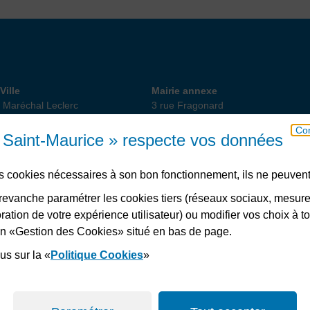
 de Ville
Annexe
Ville
Mairie annexe
 Maréchal Leclerc
3 rue Fragonard
int-Maurice
94410 Saint-Maurice
Con
18 82 10
01 49 76 47 55
ou 56
e Saint-Maurice » respecte vos données
des cookies nécessaires à son bon fonctionnement, ils ne peuvent
Télécharger l’application
evanche paramétrer les cookies tiers (réseaux sociaux, mesur
ation de votre expérience utilisateur) ou modifier vos choix à 
lien «Gestion des Cookies» situé en bas de page.
s
Plan du site
Accessibilité : non conforme
Politiques de confidentialité
Ges
us sur la «
Politique Cookies
»