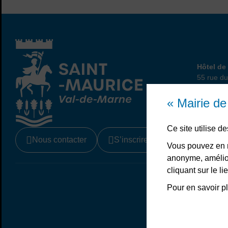
Hôtel
Hôtel de 
55 rue du
94410 Sa
01 45 
« Mairie d
Ce site utilise 
Nous contacter
S’inscrire à la newsletter
Vous pouvez en r
anonyme, amélior
cliquant sur le 
Liens bas de page
Mentions légale
Pour en savoir pl