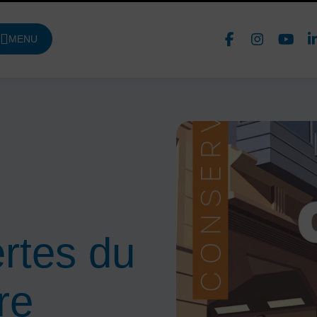
Face
In
MENU
DE NAVIGATION PRINCIPALE
Nous 
rtes du
re