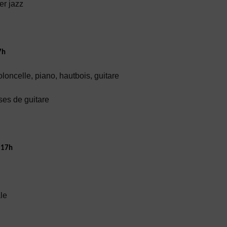
er jazz
7h
ioloncelle, piano, hautbois, guitare
ses de guitare
à 17h
le