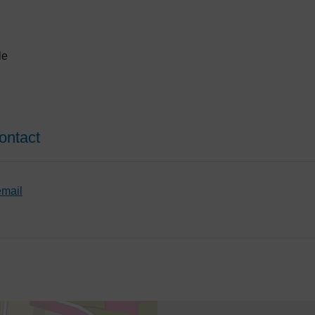
le
ontact
email