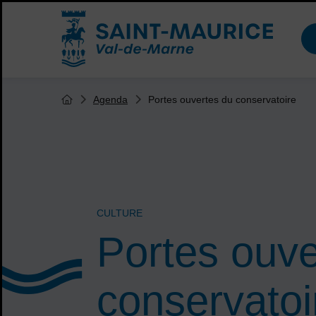
Menu de raccourcis
Accueil ville de Saint-Maurice
Vous êtes ici :
Portes ouvertes du conservatoire
Agenda
Page d'accueil du site
CULTURE
Portes ouve
conservatoi