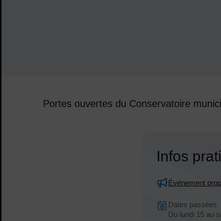
Portes ouvertes du Conservatoire munici
Sommaire
Infos pra
Événement prop
Dates en 
Dates passées
Dates :
Du
lundi 15
au
s