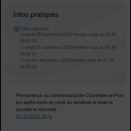
Infos pratiques
Dates en cours
Dates passées
Le
jeudi 20 novembre 2025
Rendez-vous au 01 45
18 82 10
Le
jeudi 27 novembre 2025
Rendez-vous au 01 45
Dates :
18 82 10
Le
jeudi 4 décembre 2025
Rendez-vous au 01 45
18 82 10
Permanence au commissariat de Charenton-le-Pont
les après-midis du lundi au vendredi et toute la
journée le mercredi.
01.43.53.61.20