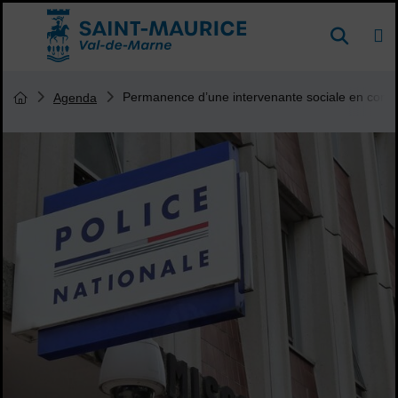
Menu de raccourcis
DE
Reche
Accueil ville de Saint-Maurice
Vous êtes ici :
Permanence d’une intervenante sociale en comm
Agenda
Page d'accueil du site