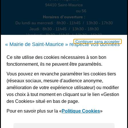
94410 Saint-Maurice
01 49 76 47 55
ou 56
Horaires
Horaires d’ouverture :
Du lundi au mercredi : 8h30 - 11h45 / 13h30 - 17h30
Jeudi : 8h30 - 11h45 / 13h30 - 18h30
Vendredi : 8h30 - 11h45 / 13h30 - 16h30
Un samedi par mois : permanence état civil, sur rendez-vous
Continuer sans accepter
« Mairie de Saint-Maurice » respecte vos données
Nous contacter
Ce site utilise des cookies nécessaires à son bon
fonctionnement, ils ne peuvent être paramétrés.
S’inscrire à la newsletter
Vous pouvez en revanche paramétrer les cookies tiers
Télécharger l’application
(réseaux sociaux, mesure d'audience anonyme,
amélioration de votre expérience utilisateur) ou modifier
Nous suivre
vos choix à tout moment en cliquant sur le lien «Gestion
Facebook
Instagram
Youtube
LinkedIn
Calaméo
des Cookies» situé en bas de page.
Pour en savoir plus sur la «
Politique Cookies
»
Liens bas de page
Mentions légales
Plan du site
Accessibilité : non conforme
Politiques de confidentialité
Gestion des cookies