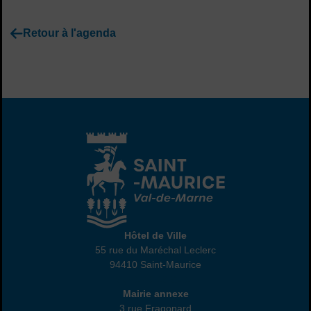
Retour à l'agenda
Hôtel de Ville
Hôtel de Ville
55 rue du Maréchal Leclerc
94410 Saint-Maurice
01 45 18 82 10
Annexe
Mairie annexe
3 rue Fragonard