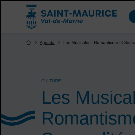
Menu de raccourcis
Accueil ville de Saint-Maurice
Vous êtes ici :
Les Musicales : Romantisme et Sensu
Agenda
Page d'accueil du site
CULTURE
Les Musical
Romantisme