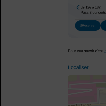
de 12€ à 18€
Tarif :
Pass 3 concerts
Réserver
Pour tout savoir c'est
i
Localiser
48.818184,2.43298