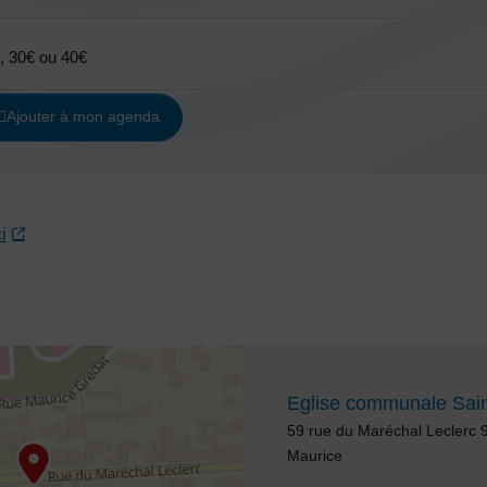
, 30€ ou 40€
Ajouter à mon agenda
ci
Eglise communale Sai
Adresse :
59 rue du Maréchal Leclerc 
Maurice