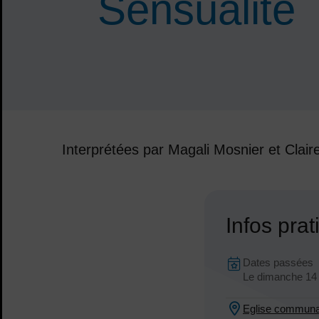
Sensualité
Interprétées par Magali Mosnier et Clai
Sommaire
Infos pra
Dates en 
Dates passées
Dates :
Le
dimanche 14 
Eglise communa
Lieu :