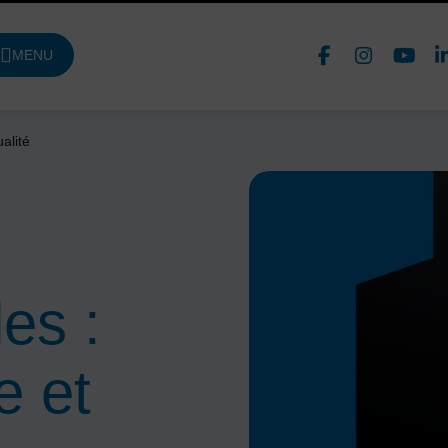
Face
In
MENU
DE NAVIGATION PRINCIPALE
Nous 
alité
es :
 et