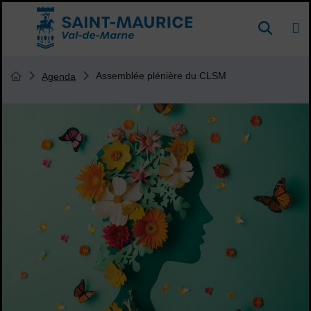
Menu de raccourcis
DE
Reche
Accueil ville de Saint-Maurice
Vous êtes ici :
Assemblée plénière du CLSM
Agenda
Page d'accueil du site