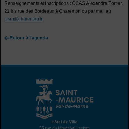
Renseignements et inscriptions : CCAS Alexandre Portier,
21 bis rue des Bordeaux à Charenton ou par mail au
clsm@charenton.fr
Retour à l'agenda
Hôtel de Ville
Hôtel de Ville
55 rue du Maréchal Leclerc