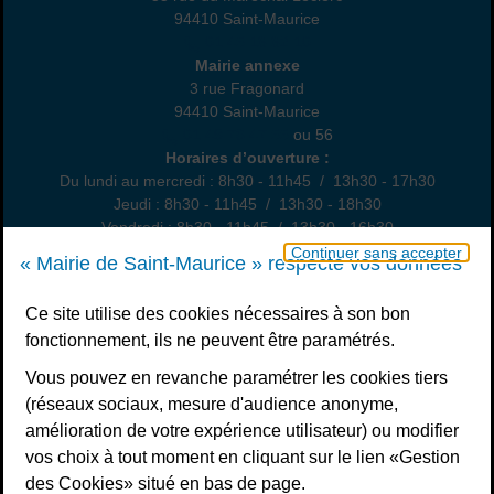
94410 Saint-Maurice
01 45 18 82 10
Annexe
Mairie annexe
3 rue Fragonard
94410 Saint-Maurice
01 49 76 47 55
ou 56
Horaires
Horaires d’ouverture :
Du lundi au mercredi : 8h30 - 11h45 / 13h30 - 17h30
Jeudi : 8h30 - 11h45 / 13h30 - 18h30
Vendredi : 8h30 - 11h45 / 13h30 - 16h30
Un samedi par mois : permanence état civil, sur rendez-vous
Continuer sans accepter
« Mairie de Saint-Maurice » respecte vos données
Nous contacter
Ce site utilise des cookies nécessaires à son bon
fonctionnement, ils ne peuvent être paramétrés.
S’inscrire à la newsletter
Vous pouvez en revanche paramétrer les cookies tiers
Télécharger l’application
(réseaux sociaux, mesure d'audience anonyme,
amélioration de votre expérience utilisateur) ou modifier
Nous suivre
vos choix à tout moment en cliquant sur le lien «Gestion
Facebook
Instagram
Youtube
LinkedIn
Calaméo
des Cookies» situé en bas de page.