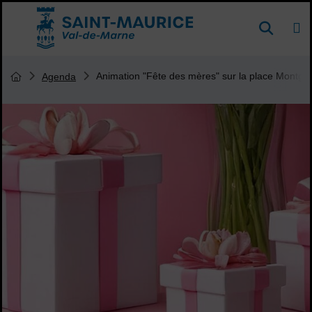
Menu de raccourcis
DE
Reche
Accueil ville de Saint-Maurice
Vous êtes ici :
Animation "Fête des mères" sur la place Montgolf
Agenda
Page d'accueil du site