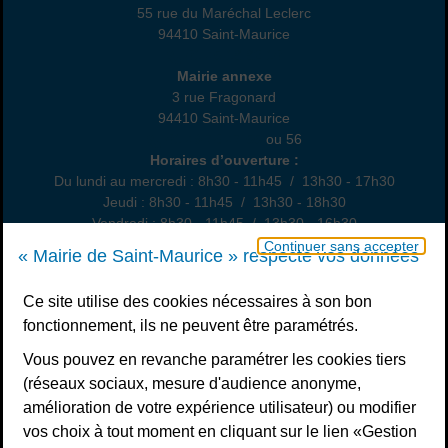
55 rue du Maréchal Leclerc
94410 Saint-Maurice
01 45 18 82 10
Annexe
Mairie annexe
3 rue Fragonard
94410 Saint-Maurice
01 49 76 47 55
ou 56
Horaires
Horaires d’ouverture :
Du lundi au mercredi : 8h30 - 11h45 / 13h30 - 17h30
Jeudi : 8h30 - 11h45 / 13h30 - 18h30
Vendredi : 8h30 - 11h45 / 13h30 - 16h30
Un samedi par mois : permanence état civil, sur rendez-vous
Continuer sans accepter
« Mairie de Saint-Maurice » respecte vos données
Nous contacter
Ce site utilise des cookies nécessaires à son bon
fonctionnement, ils ne peuvent être paramétrés.
S’inscrire à la newsletter
Vous pouvez en revanche paramétrer les cookies tiers
Télécharger l’application
(réseaux sociaux, mesure d'audience anonyme,
amélioration de votre expérience utilisateur) ou modifier
Nous suivre
vos choix à tout moment en cliquant sur le lien «Gestion
Facebook
Instagram
Youtube
LinkedIn
Calaméo