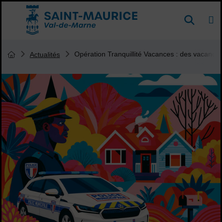
Menu de raccourcis
DE
Reche
Accueil ville de Saint-Maurice
Vous êtes ici :
Opération Tranquillité Vacances : des vacances 
Actualités
Page d'accueil du site