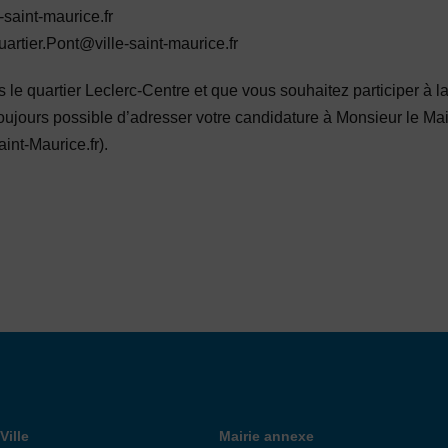
-saint-maurice.fr
artier.Pont@ville-saint-maurice.fr
le quartier Leclerc-Centre et que vous souhaitez participer à la
oujours possible d’adresser votre candidature à Monsieur le Ma
int-Maurice.fr).
 de Ville
Annexe
Ville
Mairie annexe