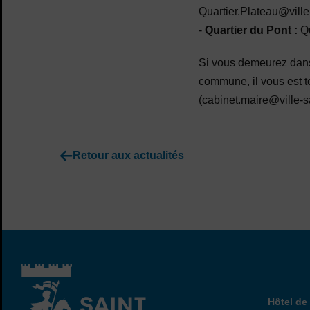
Quartier.Plateau@ville
-
Quartier du Pont :
Qu
Si vous demeurez dans 
commune, il vous est t
(cabinet.maire@ville-sa
Retour aux actualités
Hôtel
Hôtel de 