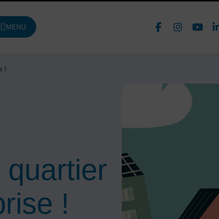
Face
In
MENU
DE NAVIGATION PRINCIPALE
Nous 
e !
 quartier
prise !