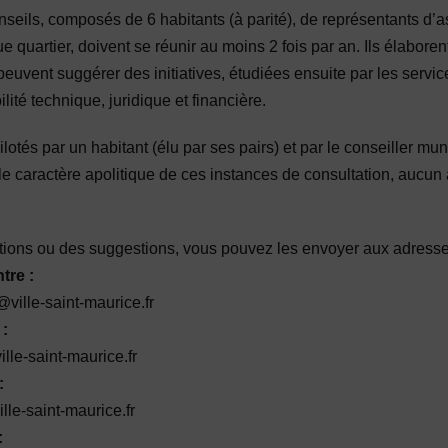
eils, composés de 6 habitants (à parité), de représentants d’a
uartier, doivent se réunir au moins 2 fois par an. Ils élaborent 
 peuvent suggérer des initiatives, étudiées ensuite par les serv
lité technique, juridique et financière.
lotés par un habitant (élu par ses pairs) et par le conseiller mun
 le caractère apolitique de ces instances de consultation, aucun 
tions ou des suggestions, vous pouvez les envoyer aux adresse
tre :
@ville-saint-maurice.fr
 :
lle-saint-maurice.fr
:
le-saint-maurice.fr
: