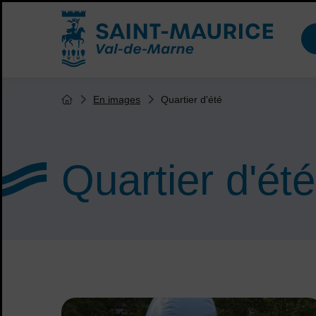
Menu de raccourcis
Accueil ville de Saint-Maurice
Vous êtes ici :
Quartier d'été
En images
Page d'accueil du site
Quartier d'été
Sommaire