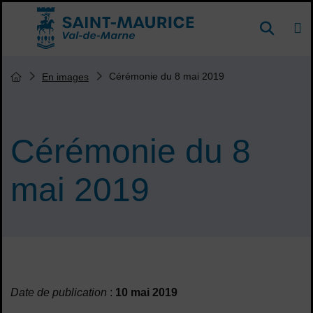
Menu de raccourcis
DE
Reche
Accueil ville de Saint-Maurice
Vous êtes ici :
Cérémonie du 8 mai 2019
En images
Page d'accueil du site
Cérémonie du 8
mai 2019
Sommaire
Date de publication
:
10 mai 2019