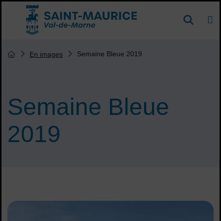
Menu de raccourcis
DE
Reche
Accueil ville de Saint-Maurice
Vous êtes ici :
Semaine Bleue 2019
En images
Page d'accueil du site
Semaine Bleue
2019
Sommaire