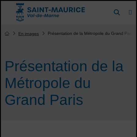
Menu de raccourcis
DE
Reche
Accueil ville de Saint-Maurice
Vous êtes ici :
Présentation de la Métropole du Grand Paris
En images
Page d'accueil du site
Présentation de la
Métropole du
Grand Paris