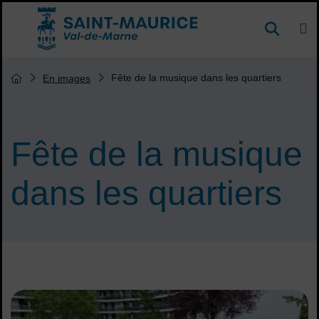
Menu de raccourcis
DE
Reche
Accueil ville de Saint-Maurice
Vous êtes ici :
Fête de la musique dans les quartiers
En images
Page d'accueil du site
Fête de la musique
dans les quartiers
Sommaire