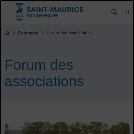
Menu de raccourcis
DE
Reche
Accueil ville de Saint-Maurice
Vous êtes ici :
Forum des associations
En images
Page d'accueil du site
Forum des
associations
Sommaire