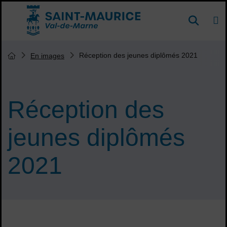
Menu de raccourcis
DE
Reche
Accueil ville de Saint-Maurice
Vous êtes ici :
Réception des jeunes diplômés 2021
En images
Page d'accueil du site
Réception des
jeunes diplômés
2021