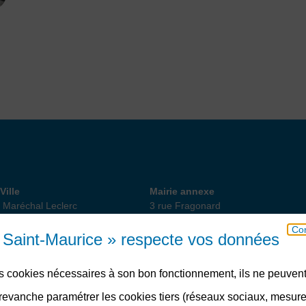
 de Ville
Annexe
Ville
Mairie annexe
 Maréchal Leclerc
3 rue Fragonard
int-Maurice
94410 Saint-Maurice
Con
18 82 10
01 49 76 47 55
ou 56
e Saint-Maurice » respecte vos données
des cookies nécessaires à son bon fonctionnement, ils ne peuvent
Télécharger l’application
evanche paramétrer les cookies tiers (réseaux sociaux, mesur