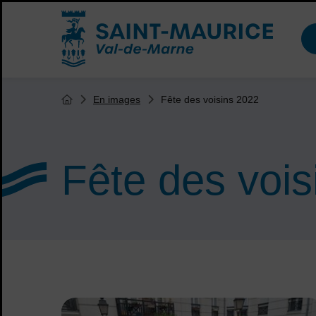
Menu de raccourcis
Accueil ville de Saint-Maurice
Vous êtes ici :
Fête des voisins 2022
En images
Page d'accueil du site
Fête des vois
Sommaire