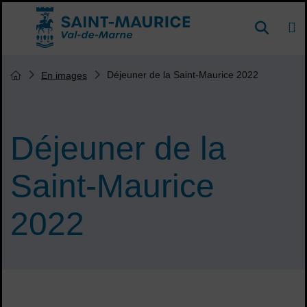
Menu de raccourcis
DE
Reche
Accueil ville de Saint-Maurice
Vous êtes ici :
Déjeuner de la Saint-Maurice 2022
En images
Page d'accueil du site
Déjeuner de la
Saint-Maurice
2022