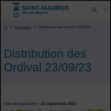
Menu de raccourcis
DE
Reche
Accueil ville de Saint-Maurice
Vous êtes ici :
Distribution des Ordival 23/09/23
En images
Page d'accueil du site
Distribution des
Ordival 23/09/23
Sommaire
Date de publication
:
23 septembre 2023