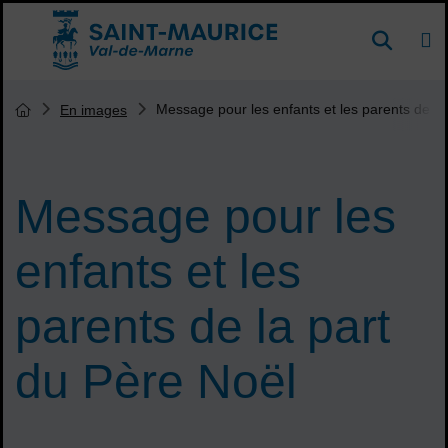
Menu de raccourcis
DE
Reche
Accueil ville de Saint-Maurice
Vous êtes ici :
Message pour les enfants et les parents de la
En images
Page d'accueil du site
Message pour les
enfants et les
parents de la part
du Père Noël