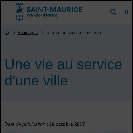
Menu de raccourcis
DE
Reche
Accueil ville de Saint-Maurice
Vous êtes ici :
Une vie au service d'une ville
En images
Page d'accueil du site
Une vie au service
d'une ville
Sommaire
Date de publication
:
26 octobre 2017